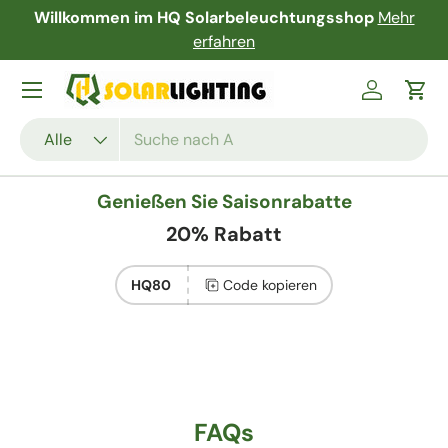
Willkommen im HQ Solarbeleuchtungsshop
Mehr
Direkt zum Inhalt
erfahren
Menü
Einloggen
Ein
Suchen
Art
Alle
Genießen Sie Saisonrabatte
20% Rabatt
HQ80
Code kopieren
FAQs