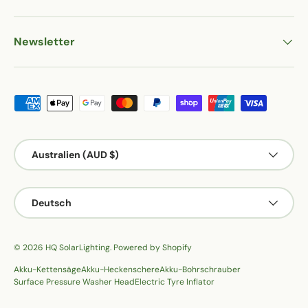
Newsletter
Zahlungsmethoden
Land/Region
Australien (AUD $)
Sprache
Deutsch
© 2026
HQ SolarLighting
.
Powered by Shopify
Akku-Kettensäge
Akku-Heckenschere
Akku-Bohrschrauber
Surface Pressure Washer Head
Electric Tyre Inflator