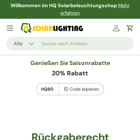
r
Kostenloser Versand und Rückgabe garantiert!
Direkt zum Inhalt
Mehr erfahren
Menü
Einloggen
Ein
Suchen
Art
Alle
Genießen Sie Saisonrabatte
20% Rabatt
HQ80
Code kopieren
Rückgaberecht