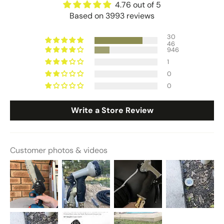
4.76 out of 5
Based on 3993 reviews
30
46
946
1
0
0
Write a Store Review
Customer photos & videos