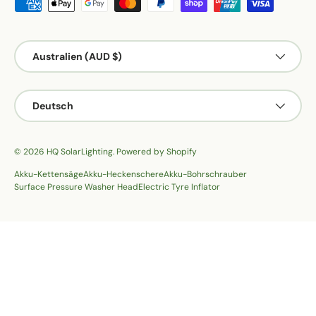
Zahlungsmethoden
Land/Region
Australien (AUD $)
Sprache
Deutsch
© 2026
HQ SolarLighting
.
Powered by Shopify
Akku-Kettensäge
Akku-Heckenschere
Akku-Bohrschrauber
Surface Pressure Washer Head
Electric Tyre Inflator