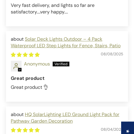
Very fast delivery, and lights so far are
satisfactory....very happy....
Solar Deck Lights Outdoor – 4 Pack
Waterproof LED Step Lights for Fence, Stairs, Patio
08/08/2025
Anonymous
Great product
Great product 👌
HQ SolarLighting LED Ground Light Pack for
Pathway Garden Decoration
08/04/2025