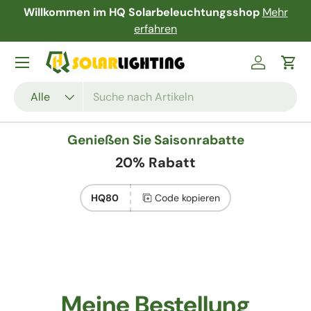
r
Kostenloser Versand und Rückgabe garantiert!
Direkt zum Inhalt
Mehr erfahren
Menü
Einloggen
Ein
Suchen
Art
Alle
Genießen Sie Saisonrabatte
20% Rabatt
HQ80
Code kopieren
Meine Bestellung